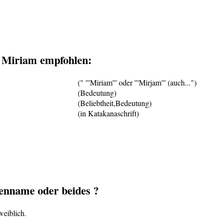
 Miriam empfohlen:
(" '''Miriam''' oder '''Mirjam''' (auch...")
(Bedeutung)
(Beliebtheit,Bedeutung)
(in Katakanaschrift)
nname oder beides ?
weiblich.