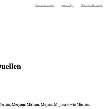
Namensrecherche
Vorschläge
Name zur Bedeutung
uellen
 Meriam, Meryam, Mirham, Mirjam, Mirjana sowie Mirriam.